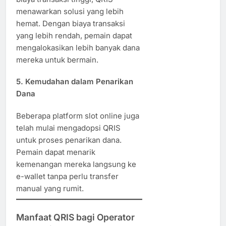
menawarkan solusi yang lebih
hemat. Dengan biaya transaksi
yang lebih rendah, pemain dapat
mengalokasikan lebih banyak dana
mereka untuk bermain.
5. Kemudahan dalam Penarikan
Dana
Beberapa platform slot online juga
telah mulai mengadopsi QRIS
untuk proses penarikan dana.
Pemain dapat menarik
kemenangan mereka langsung ke
e-wallet tanpa perlu transfer
manual yang rumit.
Manfaat QRIS bagi Operator