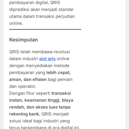
pembayaran digital, QRIS
diprediksi akan menjadi standar
utama dalam transaksi perjudian
online.
Kesimpulan
QRIS telah membawa revolusi
dalam industri
slot qris
online
dengan menyediakan metode
pembayaran yang
lebih cepat,
aman, dan efisien
bagi pemain
dan operator.
Dengan fitur seperti
transaksi
instan, keamanan tinggi, biaya
rendah, dan akses luas tanpa
rekening bank
, QRIS menjadi
solusi ideal bagi industri yang
terus berkembang di era digital ini.