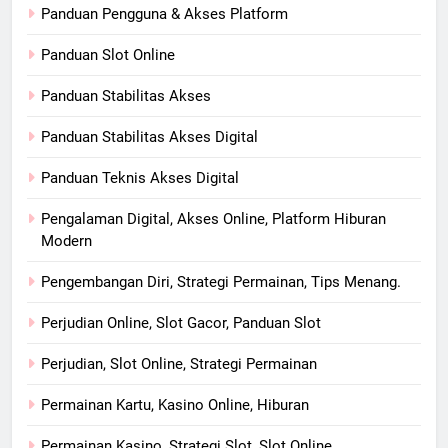
Panduan Pengguna & Akses Platform
Panduan Slot Online
Panduan Stabilitas Akses
Panduan Stabilitas Akses Digital
Panduan Teknis Akses Digital
Pengalaman Digital, Akses Online, Platform Hiburan
Modern
Pengembangan Diri, Strategi Permainan, Tips Menang.
Perjudian Online, Slot Gacor, Panduan Slot
Perjudian, Slot Online, Strategi Permainan
Permainan Kartu, Kasino Online, Hiburan
Permainan Kasino, Strategi Slot, Slot Online