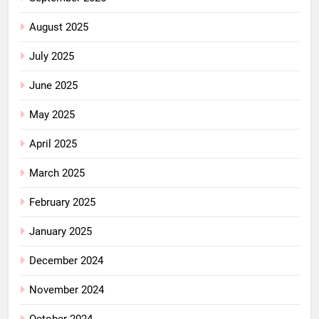
August 2025
July 2025
June 2025
May 2025
April 2025
March 2025
February 2025
January 2025
December 2024
November 2024
October 2024