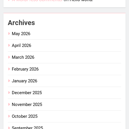
Archives
May 2026
April 2026
March 2026
February 2026
January 2026
December 2025
November 2025
October 2025
September 2025