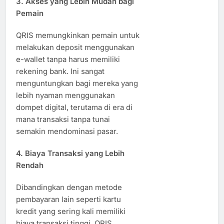
3. Akses yang Lebih Mudah bagi
Pemain
QRIS memungkinkan pemain untuk
melakukan deposit menggunakan
e-wallet tanpa harus memiliki
rekening bank. Ini sangat
menguntungkan bagi mereka yang
lebih nyaman menggunakan
dompet digital, terutama di era di
mana transaksi tanpa tunai
semakin mendominasi pasar.
4. Biaya Transaksi yang Lebih
Rendah
Dibandingkan dengan metode
pembayaran lain seperti kartu
kredit yang sering kali memiliki
biaya transaksi tinggi, QRIS