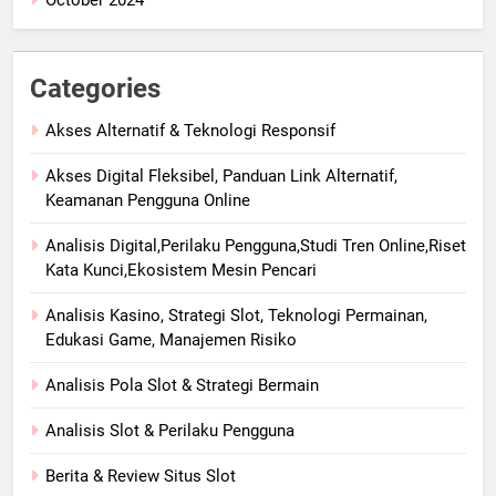
Categories
Akses Alternatif & Teknologi Responsif
Akses Digital Fleksibel, Panduan Link Alternatif,
Keamanan Pengguna Online
Analisis Digital,Perilaku Pengguna,Studi Tren Online,Riset
Kata Kunci,Ekosistem Mesin Pencari
Analisis Kasino, Strategi Slot, Teknologi Permainan,
Edukasi Game, Manajemen Risiko
Analisis Pola Slot & Strategi Bermain
Analisis Slot & Perilaku Pengguna
Berita & Review Situs Slot