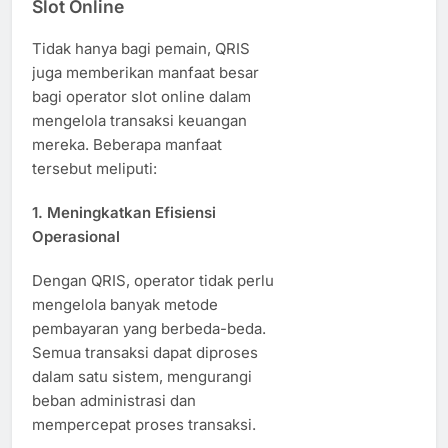
Slot Online
Tidak hanya bagi pemain, QRIS
juga memberikan manfaat besar
bagi operator slot online dalam
mengelola transaksi keuangan
mereka. Beberapa manfaat
tersebut meliputi:
1. Meningkatkan Efisiensi
Operasional
Dengan QRIS, operator tidak perlu
mengelola banyak metode
pembayaran yang berbeda-beda.
Semua transaksi dapat diproses
dalam satu sistem, mengurangi
beban administrasi dan
mempercepat proses transaksi.