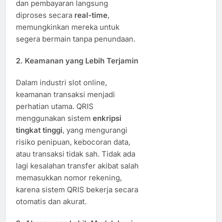
dan pembayaran langsung
diproses secara
real-time
,
memungkinkan mereka untuk
segera bermain tanpa penundaan.
2. Keamanan yang Lebih Terjamin
Dalam industri slot online,
keamanan transaksi menjadi
perhatian utama. QRIS
menggunakan sistem
enkripsi
tingkat tinggi
, yang mengurangi
risiko penipuan, kebocoran data,
atau transaksi tidak sah. Tidak ada
lagi kesalahan transfer akibat salah
memasukkan nomor rekening,
karena sistem QRIS bekerja secara
otomatis dan akurat.