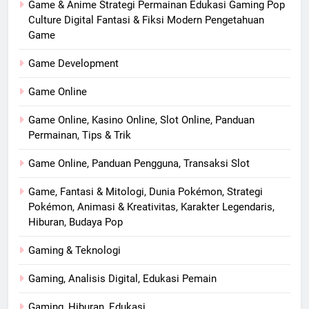
Game & Anime Strategi Permainan Edukasi Gaming Pop
Culture Digital Fantasi & Fiksi Modern Pengetahuan
Game
Game Development
Game Online
Game Online, Kasino Online, Slot Online, Panduan
Permainan, Tips & Trik
Game Online, Panduan Pengguna, Transaksi Slot
Game, Fantasi & Mitologi, Dunia Pokémon, Strategi
Pokémon, Animasi & Kreativitas, Karakter Legendaris,
Hiburan, Budaya Pop
Gaming & Teknologi
Gaming, Analisis Digital, Edukasi Pemain
Gaming, Hiburan, Edukasi