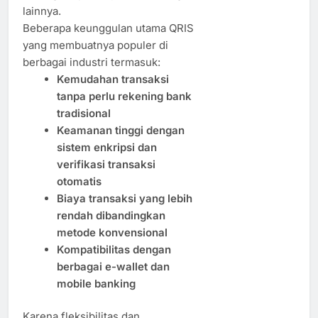
lainnya.
Beberapa keunggulan utama QRIS
yang membuatnya populer di
berbagai industri termasuk:
Kemudahan transaksi
tanpa perlu rekening bank
tradisional
Keamanan tinggi dengan
sistem enkripsi dan
verifikasi transaksi
otomatis
Biaya transaksi yang lebih
rendah dibandingkan
metode konvensional
Kompatibilitas dengan
berbagai e-wallet dan
mobile banking
Karena fleksibilitas dan