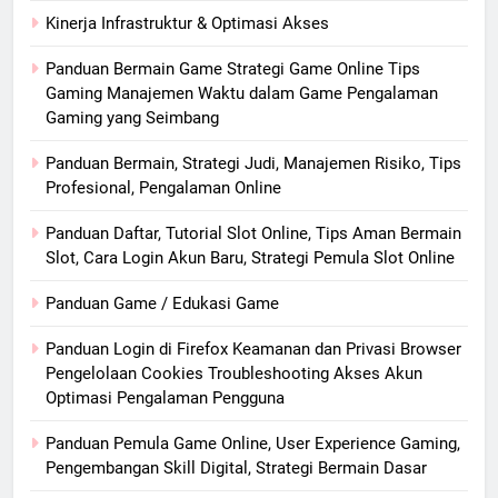
Kinerja Infrastruktur & Optimasi Akses
Panduan Bermain Game Strategi Game Online Tips
Gaming Manajemen Waktu dalam Game Pengalaman
Gaming yang Seimbang
Panduan Bermain, Strategi Judi, Manajemen Risiko, Tips
Profesional, Pengalaman Online
Panduan Daftar, Tutorial Slot Online, Tips Aman Bermain
Slot, Cara Login Akun Baru, Strategi Pemula Slot Online
Panduan Game / Edukasi Game
Panduan Login di Firefox Keamanan dan Privasi Browser
Pengelolaan Cookies Troubleshooting Akses Akun
Optimasi Pengalaman Pengguna
Panduan Pemula Game Online, User Experience Gaming,
Pengembangan Skill Digital, Strategi Bermain Dasar