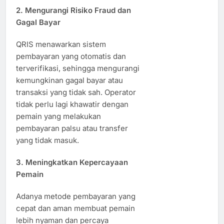
2. Mengurangi Risiko Fraud dan
Gagal Bayar
QRIS menawarkan sistem
pembayaran yang otomatis dan
terverifikasi, sehingga mengurangi
kemungkinan gagal bayar atau
transaksi yang tidak sah. Operator
tidak perlu lagi khawatir dengan
pemain yang melakukan
pembayaran palsu atau transfer
yang tidak masuk.
3. Meningkatkan Kepercayaan
Pemain
Adanya metode pembayaran yang
cepat dan aman membuat pemain
lebih nyaman dan percaya