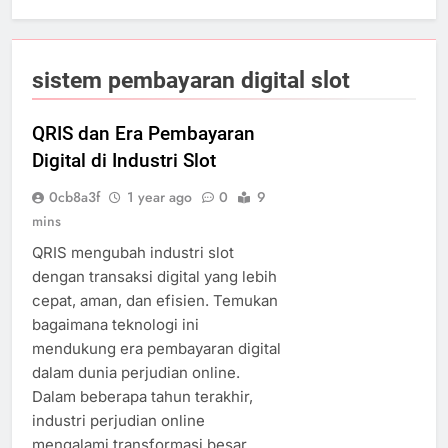
sistem pembayaran digital slot
QRIS dan Era Pembayaran
Digital di Industri Slot
0cb8a3f
1 year ago
0
9
mins
QRIS mengubah industri slot
dengan transaksi digital yang lebih
cepat, aman, dan efisien. Temukan
bagaimana teknologi ini
mendukung era pembayaran digital
dalam dunia perjudian online.
Dalam beberapa tahun terakhir,
industri perjudian online
mengalami transformasi besar