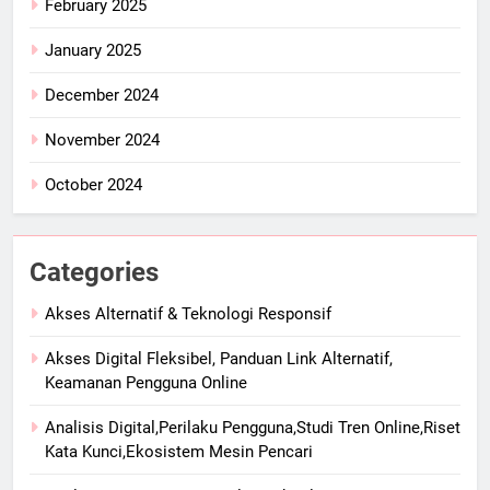
February 2025
January 2025
December 2024
November 2024
October 2024
Categories
Akses Alternatif & Teknologi Responsif
Akses Digital Fleksibel, Panduan Link Alternatif,
Keamanan Pengguna Online
Analisis Digital,Perilaku Pengguna,Studi Tren Online,Riset
Kata Kunci,Ekosistem Mesin Pencari