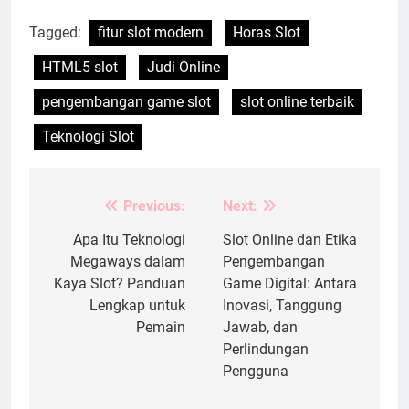
Tagged:
fitur slot modern
Horas Slot
HTML5 slot
Judi Online
pengembangan game slot
slot online terbaik
Teknologi Slot
Previous:
Next:
Post
navigation
Apa Itu Teknologi
Slot Online dan Etika
Megaways dalam
Pengembangan
Kaya Slot? Panduan
Game Digital: Antara
Lengkap untuk
Inovasi, Tanggung
Pemain
Jawab, dan
Perlindungan
Pengguna