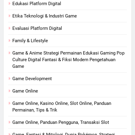
Edukasi Platform Digital
Etika Teknologi & Industri Game
Evaluasi Platform Digital
Family & Lifestyle
Game & Anime Strategi Permainan Edukasi Gaming Pop
Culture Digital Fantasi & Fiksi Modern Pengetahuan
Game
Game Development
Game Online
Game Online, Kasino Online, Slot Online, Panduan
Permainan, Tips & Trik
Game Online, Panduan Pengguna, Transaksi Slot
Game, Fantasi & Mitologi, Dunia Pokémon, Strategi