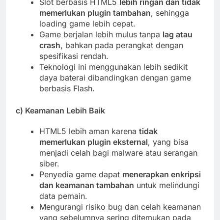
Slot berbasis HTML5
lebih ringan dan tidak
memerlukan plugin tambahan
, sehingga
loading game lebih cepat.
Game berjalan lebih mulus tanpa
lag atau
crash
, bahkan pada perangkat dengan
spesifikasi rendah.
Teknologi ini menggunakan lebih sedikit
daya baterai dibandingkan dengan game
berbasis Flash.
c) Keamanan Lebih Baik
HTML5 lebih aman karena
tidak
memerlukan plugin eksternal
, yang bisa
menjadi celah bagi malware atau serangan
siber.
Penyedia game dapat
menerapkan enkripsi
dan keamanan tambahan
untuk melindungi
data pemain.
Mengurangi risiko bug dan celah keamanan
yang sebelumnya sering ditemukan pada